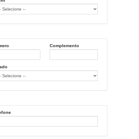
gas
mero
Complemento
ado
efone