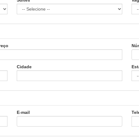
Suítes
Va
reço
Nú
Cidade
Est
E-mail
Tel