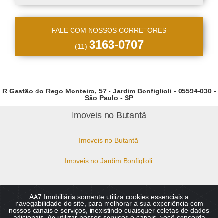
FALE COM NOSSOS CORRETORES
3163-0707
(11)
R Gastão do Rego Monteiro, 57 - Jardim Bonfiglioli - 05594-030 -
São Paulo - SP
Imoveis no Butantã
Imoveis no Butantã
Imoveis no Jardim Bonfiglioli
AA7 Imobiliária somente utiliza cookies essenciais a
Copyright © 2026 - AA7 Imobiliaria - Imoveis no Butantã,
navegabilidade do site, para melhorar a sua experiência com
Bonfiglioli, Vila Sônia, Guedala. :: CRECI 49.810-J Todos os direitos
nossos canais e serviços, inexistindo quaisquer coletas de dados
reservados.
adicionais. Ao utilizar nossos serviços e canais, você concorda