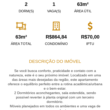
2
1
63m²
DORM(S)
VAGA(S)
ÁREA ÚTIL
63m²
R$864,84
R$70,00
ÁREA TOTAL
CONDOMÍNIO
IPTU
DESCRIÇÃO DO IMÓVEL
Se você busca conforto, praticidade e contato com a
natureza, este é o seu próximo imóvel. Localizado em uma
das áreas mais desejadas da região, este apartamento
oferece o equilíbrio perfeito entre a rotina acadêmica/urbana
e o bem-estar.
2 Dormitórios aconchegantes, sala estendida, sendo
possível reverter à planta original com um terceiro
dormitório.
Móveis planejados em todos os ambientes e uma vaga de