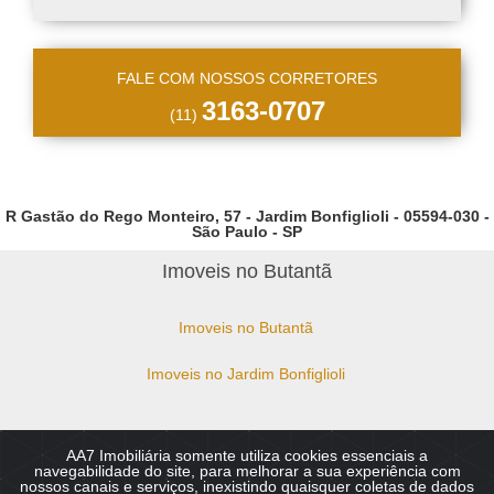
FALE COM NOSSOS CORRETORES
3163-0707
(11)
R Gastão do Rego Monteiro, 57 - Jardim Bonfiglioli - 05594-030 -
São Paulo - SP
Imoveis no Butantã
Imoveis no Butantã
Imoveis no Jardim Bonfiglioli
AA7 Imobiliária somente utiliza cookies essenciais a
Copyright © 2026 - AA7 Imobiliaria - Imoveis no Butantã,
navegabilidade do site, para melhorar a sua experiência com
Bonfiglioli, Vila Sônia, Guedala. :: CRECI 49.810-J Todos os direitos
nossos canais e serviços, inexistindo quaisquer coletas de dados