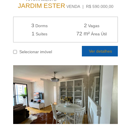
JARDIM ESTER
VENDA | R$ 590.000,00
3
2
Dorms
Vagas
1
72 m²
Suítes
Área Útil
Ver detalhes
Selecionar imóvel