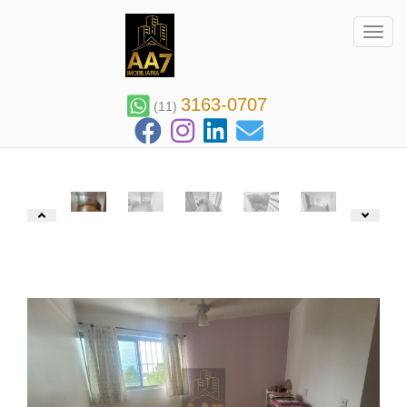
Toggl
3163-0707
(11)