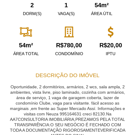
2
1
54m²
DORM(S)
VAGA(S)
ÁREA ÚTIL
54m²
R$780,00
R$20,00
ÁREA TOTAL
CONDOMÍNIO
IPTU
DESCRIÇÃO DO IMÓVEL
Oportunidade, 2 dormitórios, armários, 2 wcs, sala ampla, 2
ambientes, vista livre, piso laminado, cozinha com armários,
área de serviço, 1 vaga de garagem coberta, lazer de
condomínio Clube, vaga para visitante. fácil acesso as
marginais ,em frente ao Super Mercado Assí. Informações e
visitas com Neuza 995164631 creci 82130.Na
AA7CONSULTORIA IMOBILIÁRIA,PREZAMOS PELA TOTAL
TRANSPARÊNCIA:O SEU NEGÓCIO É FECHADO COM
TODA A DOCUMENTAÇÃO RIGOROSAMENTEVERIFICADA