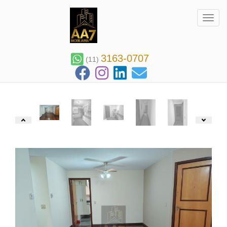
Toggl
3163-0707
(11)