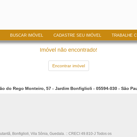
BUSCAR IMÓVEL
CADASTRE SEU IMÓVEL
TRABALHE 
Imóvel não encontrado!
Encontrar imóvel
ão do Rego Monteiro, 57 - Jardim Bonfiglioli - 05594-030 - São Pau
utantã, Bonfiglioli, Vila Sônia, Guedala. :: CRECI 49.810-J Todos os