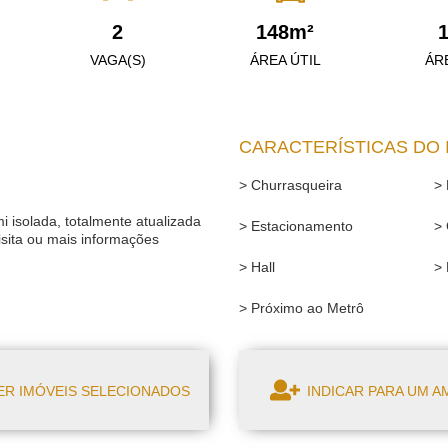
2
148m²
VAGA(S)
ÁREA ÚTIL
ÁR
CARACTERÍSTICAS DO 
> Churrasqueira
> 
i isolada, totalmente atualizada
> Estacionamento
>
isita ou mais informações
> Hall
> 
> Próximo ao Metrô
R IMÓVEIS SELECIONADOS
INDICAR PARA UM A