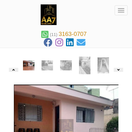
Toggl
3163-0707
(11)