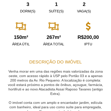
3
1
2
DORM(S)
SUÍTE(S)
VAGA(S)
150m²
267m²
R$200,00
ÁREA ÚTIL
ÁREA TOTAL
IPTU
DESCRIÇÃO DO IMÓVEL
Venha morar em uma das regiões mais valorizadas da zona
oeste, com acesso rápido à USP pelo Portão 03 e a apenas
200 metros da Av. Rio Pequeno. A localização é completa:
você estará próximo a pontos de ônibus, açougue, farmácia,
hortifruti e ao novo Atacadista Assaí Raposo Tavares (antigo
Extra).
O imóvel conta com um amplo e encantador jardim, edícula
com banheiro, ideal para uso como suíte para empregada,