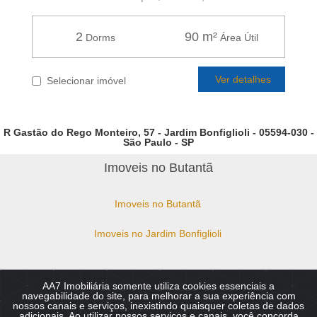
2
90 m²
Dorms
Área Útil
Ver detalhes
Selecionar imóvel
R Gastão do Rego Monteiro, 57 - Jardim Bonfiglioli - 05594-030 -
São Paulo - SP
Imoveis no Butantã
Imoveis no Butantã
Imoveis no Jardim Bonfiglioli
AA7 Imobiliária somente utiliza cookies essenciais a
Copyright © 2026 - AA7 Imobiliaria - Imoveis no Butantã,
navegabilidade do site, para melhorar a sua experiência com
Bonfiglioli, Vila Sônia, Guedala. :: CRECI 49.810-J Todos os direitos
nossos canais e serviços, inexistindo quaisquer coletas de dados
reservados.
adicionais. Ao utilizar nossos serviços e canais, você concorda