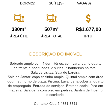
DORM(S)
SUÍTE(S)
VAGA(S)
380m²
507m²
R$1.677,00
ÁREA ÚTIL
ÁREA TOTAL
IPTU
DESCRIÇÃO DO IMÓVEL
Sobrado amplo com 4 dormitórios, com varanda no quarto
na frente e nos fundos. 2 suites. 7 banheiros no total.
Sala de visitas. Sala de Lareira.
Sala de Jantar. copa cozinha ampla. Quintal amplo com área
gourmet , forno de pizza. Piscina. Lavanderia coberta, quarto
de empregada. Entrada de serviços. Entrada social. Piso em
madeira. Sala de tv com piso em pedras. Jardim de Inverno
e escritorio.
Contato> Cida 9 4851-5511