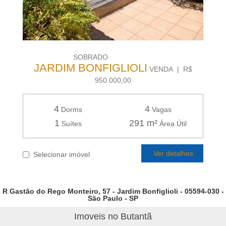
SOBRADO
JARDIM BONFIGLIOLI
VENDA | R$
950.000,00
4
4
Dorms
Vagas
1
291 m²
Suítes
Área Útil
Ver detalhes
Selecionar imóvel
R Gastão do Rego Monteiro, 57 - Jardim Bonfiglioli - 05594-030 -
São Paulo - SP
Imoveis no Butantã