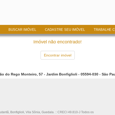
BUSCAR IMÓVEL
CADASTRE SEU IMÓVEL
TRABALHE 
Imóvel não encontrado!
Encontrar imóvel
ão do Rego Monteiro, 57 - Jardim Bonfiglioli - 05594-030 - São Pau
utantã, Bonfiglioli, Vila Sônia, Guedala. :: CRECI 49.810-J Todos os