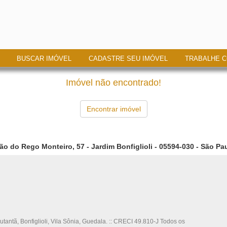
BUSCAR IMÓVEL
CADASTRE SEU IMÓVEL
TRABALHE 
Imóvel não encontrado!
Encontrar imóvel
ão do Rego Monteiro, 57 - Jardim Bonfiglioli - 05594-030 - São Pau
utantã, Bonfiglioli, Vila Sônia, Guedala. :: CRECI 49.810-J Todos os