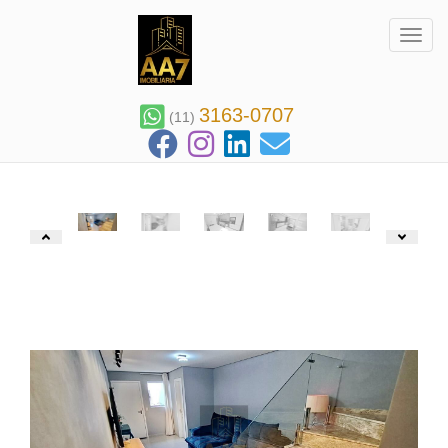
Toggl
3163-0707
(11)