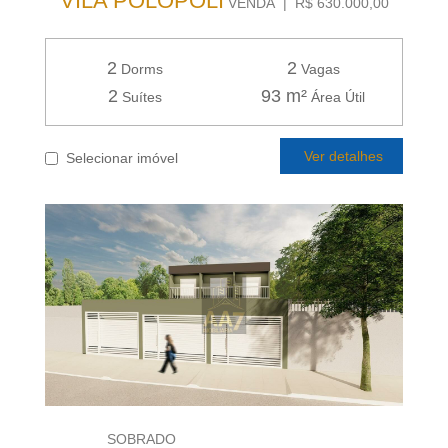
VILA POLOPOLI
VENDA | R$ 630.000,00
2
2
Dorms
Vagas
2
93 m²
Suítes
Área Útil
Ver detalhes
Selecionar imóvel
SOBRADO