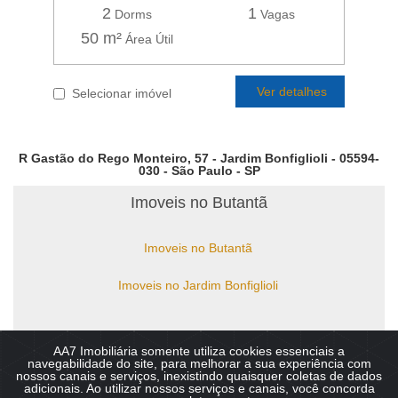
2
1
Dorms
Vagas
50 m²
Área Útil
Ver detalhes
Selecionar imóvel
R Gastão do Rego Monteiro, 57 - Jardim Bonfiglioli - 05594-
030 - São Paulo - SP
Imoveis no Butantã
Imoveis no Butantã
Imoveis no Jardim Bonfiglioli
AA7 Imobiliária somente utiliza cookies essenciais a
Copyright © 2026 - AA7 Imobiliaria - Imoveis no Butantã,
navegabilidade do site, para melhorar a sua experiência com
Bonfiglioli, Vila Sônia, Guedala. :: CRECI 49.810-J Todos os direitos
nossos canais e serviços, inexistindo quaisquer coletas de dados
reservados.
adicionais. Ao utilizar nossos serviços e canais, você concorda