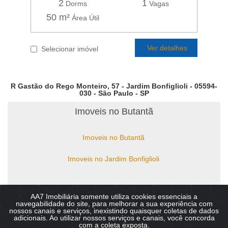
2
1
Dorms
Vagas
50 m²
Área Útil
Ver detalhes
Selecionar imóvel
R Gastão do Rego Monteiro, 57 - Jardim Bonfiglioli - 05594-
030 - São Paulo - SP
Imoveis no Butantã
Imoveis no Butantã
Imoveis no Jardim Bonfiglioli
AA7 Imobiliária somente utiliza cookies essenciais a
Copyright © 2026 - AA7 Imobiliaria - Imoveis no Butantã,
navegabilidade do site, para melhorar a sua experiência com
Bonfiglioli, Vila Sônia, Guedala. :: CRECI 49.810-J Todos os direitos
nossos canais e serviços, inexistindo quaisquer coletas de dados
reservados.
adicionais. Ao utilizar nossos serviços e canais, você concorda
com a coleta exposta.