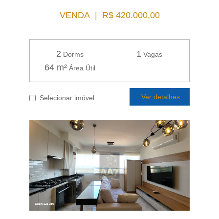
VENDA | R$ 420.000,00
2
1
Dorms
Vagas
64 m²
Área Útil
Ver detalhes
Selecionar imóvel