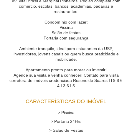
Av. Vital Brasil e Marginal Pinheiros. Região completa com
comércio, escolas, bancos, academias, padarias e
restaurantes.
Condomínio com lazer:
Piscina
Salão de festas
Portaria com segurança
Ambiente tranquilo, ideal para estudantes da USP,
investidores, jovens casais ou quem busca praticidade e
mobilidade.
Apartamento pronto para morar ou investir!
Agende sua visita e venha conhecer! Contato para visita
corretora de imóveis credenciada Roseneide Soares I l 9 8 6
4 I 3 6 I 5
CARACTERÍSTICAS DO IMÓVEL
> Piscina
> Portaria 24Hrs
> Salão de Festas