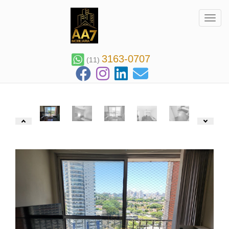
Toggl
3163-0707
(11)