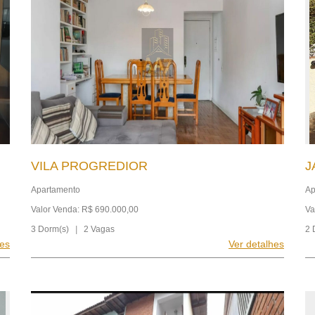
VILA PROGREDIOR
J
Apartamento
Ap
Valor Venda: R$ 690.000,00
Va
3 Dorm(s)
|
2 Vagas
2 
hes
Ver detalhes