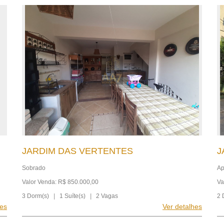
JARDIM DAS VERTENTES
J
Sobrado
Ap
Valor Venda: R$ 850.000,00
Va
3 Dorm(s)
|
1 Suíte(s)
|
2 Vagas
2 
hes
Ver detalhes