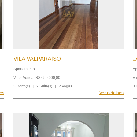
VILA VALPARAÍSO
J
Apartamento
Ap
Valor Venda: R$ 650.000,00
Va
3 Dorm(s)
|
2 Suíte(s)
|
2 Vagas
3 
hes
Ver detalhes