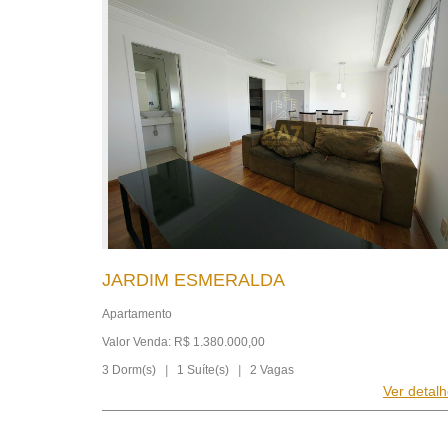
JARDIM ESMERALDA
Apartamento
Valor Venda: R$ 1.380.000,00
3 Dorm(s)
|
1 Suíte(s)
|
2 Vagas
Ver detal