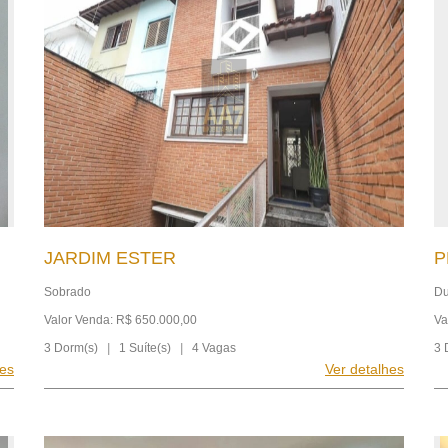
JARDIM ESTER
P
Sobrado
Du
Valor Venda: R$ 650.000,00
Va
3 Dorm(s)
|
1 Suíte(s)
|
4 Vagas
3 
hes
Ver detalhes