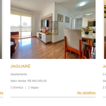
JAGUARÉ
J
Apartamento
Ca
Valor Venda: R$ 460.000,00
Va
2 Dorm(s)
|
1 Vagas
2 
hes
Ver detalhes