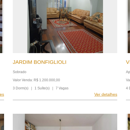
JARDIM BONFIGLIOLI
V
Sobrado
Ap
Valor Venda: R$ 1.200.000,00
Va
3 Dorm(s)
|
1 Suíte(s)
|
7 Vagas
4 
hes
Ver detalhes