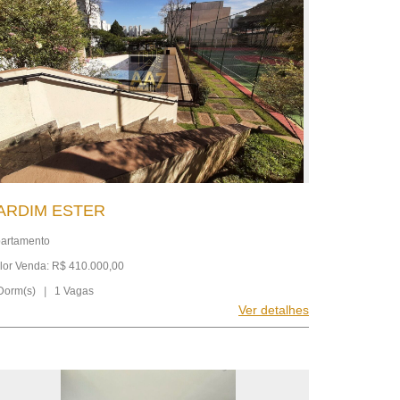
ARDIM ESTER
artamento
lor Venda: R$ 410.000,00
Dorm(s)
|
1 Vagas
Ver detalhes