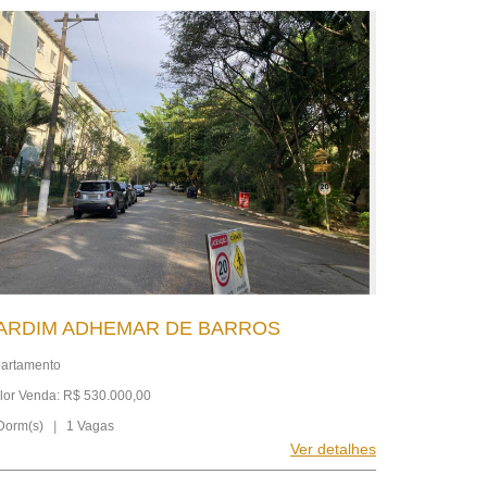
ARDIM ADHEMAR DE BARROS
artamento
lor Venda: R$ 530.000,00
Dorm(s)
|
1 Vagas
Ver detalhes