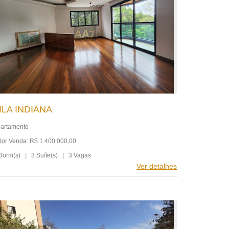
ILA INDIANA
artamento
lor Venda: R$ 1.400.000,00
Dorm(s)
|
3 Suíte(s)
|
3 Vagas
Ver detalhes