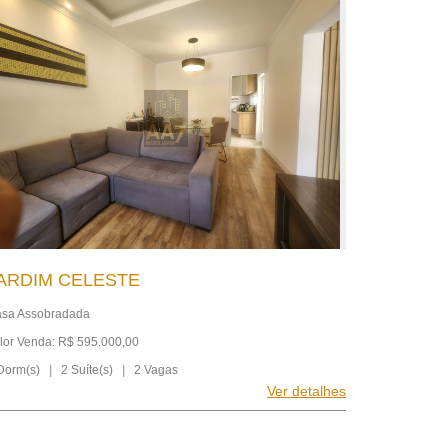
ARDIM CELESTE
sa Assobradada
lor Venda: R$ 595.000,00
Dorm(s)
|
2 Suíte(s)
|
2 Vagas
Ver detalhes